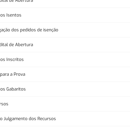
dital de Abertura
dos Isentos
gação dos pedidos de isenção
dital de Abertura
os Inscritos
 para a Prova
dos Gabaritos
rsos
 do Julgamento dos Recursos