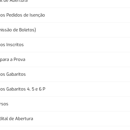
al de Abertura
dos Pedidos de Isenção
issão de Boletos)
os Inscritos
 para a Prova
dos Gabaritos
os Gabaritos 4, 5 e 6 P
rsos
dital de Abertura