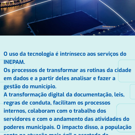
O uso da tecnologia é intrínseco aos serviços do
INEPAM.
Os processos de transformar as rotinas da cidade
em dados e a partir deles analisar e fazer a
gestão do município.
A transformação digital da documentação, leis,
regras de conduta, facilitam os processos
internos, colaboram com o trabalho dos
servidores e com o andamento das atividades do
poderes municipais. O impacto disso, a população